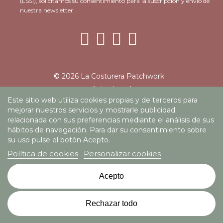
(LSSI), solicitamos su consentimiento para la suscripción y envío de
nuestra newsletter.
© 2026 La Costurera Patchwork
Aviso Legal
Este sitio web utiliza cookies propias y de terceros para
Política de privacidad
mejorar nuestros servicios y mostrarle publicidad
Política de cookies
relacionada con sus preferencias mediante el análisis de sus
Condiciones de uso
hábitos de navegación. Para dar su consentimiento sobre
su uso pulse el botón Acepto.
PROGRAMA KIT DIGITAL COFINANCIADO POR LOS
Política de cookies
Personalizar cookies
FONDOS NEXT GENERATION (EU) DEL
Acepto
MECANISMO DE RECUPERACIÓN Y RESILENCIA
Rechazar todo