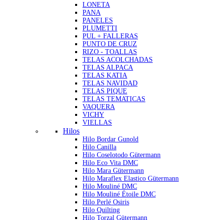
LONETA
PANA
PANELES
PLUMETTI
PUL + FALLERAS
PUNTO DE CRUZ
RIZO - TOALLAS
TELAS ACOLCHADAS
TELAS ALPACA
TELAS KATIA
TELAS NAVIDAD
TELAS PIQUE
TELAS TEMATICAS
VAQUERA
VICHY
VIELLAS
Hilos
Hilo Bordar Gunold
Hilo Canilla
Hilo Coselotodo Gütermann
Hilo Eco Vita DMC
Hilo Mara Gütermann
Hilo Maraflex Elastico Gütermann
Hilo Mouliné DMC
Hilo Mouliné Étoile DMC
Hilo Perlé Osiris
Hilo Quilting
Hilo Torzal Gütermann