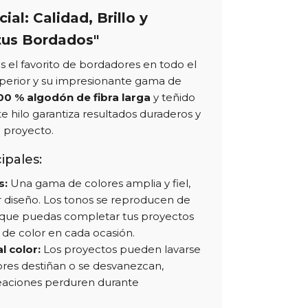
ial: Calidad, Brillo y
tus Bordados"
s el favorito de bordadores en todo el
perior y su impresionante gama de
00 % algodón de fibra larga
y teñido
ste hilo garantiza resultados duraderos y
a proyecto.
ipales:
s:
Una gama de colores amplia y fiel,
r diseño. Los tonos se reproducen de
que puedas completar tus proyectos
 de color en cada ocasión.
l color:
Los proyectos pueden lavarse
ores destiñan o se desvanezcan,
eaciones perduren durante