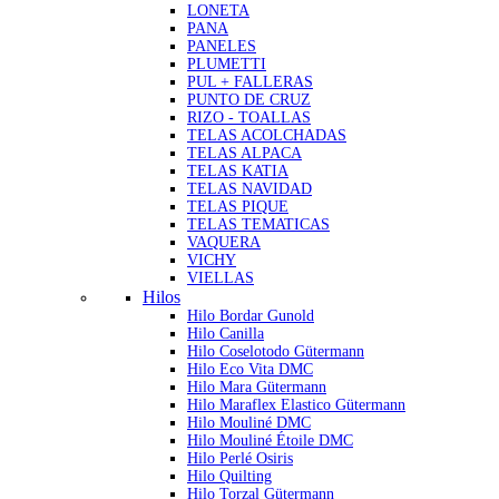
LONETA
PANA
PANELES
PLUMETTI
PUL + FALLERAS
PUNTO DE CRUZ
RIZO - TOALLAS
TELAS ACOLCHADAS
TELAS ALPACA
TELAS KATIA
TELAS NAVIDAD
TELAS PIQUE
TELAS TEMATICAS
VAQUERA
VICHY
VIELLAS
Hilos
Hilo Bordar Gunold
Hilo Canilla
Hilo Coselotodo Gütermann
Hilo Eco Vita DMC
Hilo Mara Gütermann
Hilo Maraflex Elastico Gütermann
Hilo Mouliné DMC
Hilo Mouliné Étoile DMC
Hilo Perlé Osiris
Hilo Quilting
Hilo Torzal Gütermann