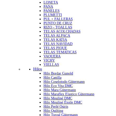
LONETA
PANA
PANELES
PLUMETTI
PUL + FALLERAS
PUNTO DE CRUZ
RIZO - TOALLAS
TELAS ACOLCHADAS
TELAS ALPACA
TELAS KATIA
TELAS NAVIDAD
TELAS PIQUE
TELAS TEMATICAS
VAQUERA
VICHY
VIELLAS
Hilos
Hilo Bordar Gunold
Hilo Canilla
Hilo Coselotodo Gütermann
Hilo Eco Vita DMC
Hilo Mara Gütermann
Hilo Maraflex Elastico Gütermann
Hilo Mouliné DMC
Hilo Mouliné Étoile DMC
Hilo Perlé Osiris
Hilo Quilting
Hilo Torzal Gütermann