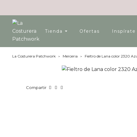
Tienda
Ofertas
Inspírate
La Costurera Patchwork
Merceria
Fieltro de Lana color 2320 A
Compartir