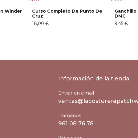
in Winder
Curso Completo De Punto De
Ganchill
Cruz
DMC
18,00 €
9,45 €
Información de la tienda
Enviar un email
ventas@lacosturerapatch
Llámanos
961 08 76 78
Whatsapp