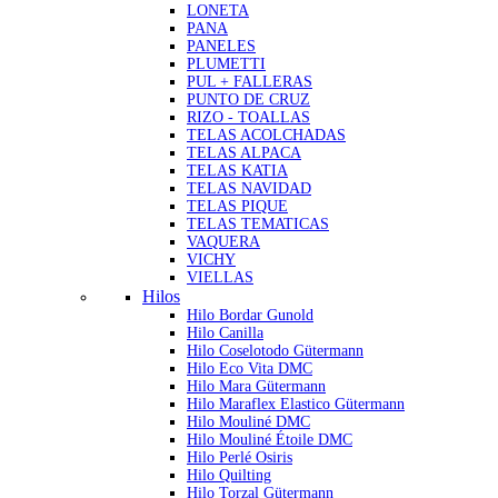
LONETA
PANA
PANELES
PLUMETTI
PUL + FALLERAS
PUNTO DE CRUZ
RIZO - TOALLAS
TELAS ACOLCHADAS
TELAS ALPACA
TELAS KATIA
TELAS NAVIDAD
TELAS PIQUE
TELAS TEMATICAS
VAQUERA
VICHY
VIELLAS
Hilos
Hilo Bordar Gunold
Hilo Canilla
Hilo Coselotodo Gütermann
Hilo Eco Vita DMC
Hilo Mara Gütermann
Hilo Maraflex Elastico Gütermann
Hilo Mouliné DMC
Hilo Mouliné Étoile DMC
Hilo Perlé Osiris
Hilo Quilting
Hilo Torzal Gütermann