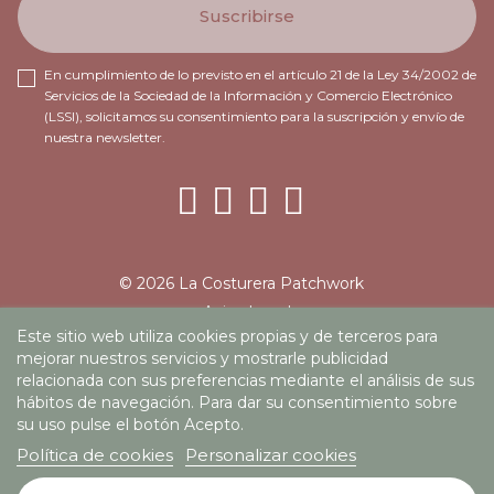
En cumplimiento de lo previsto en el artículo 21 de la Ley 34/2002 de
Servicios de la Sociedad de la Información y Comercio Electrónico
(LSSI), solicitamos su consentimiento para la suscripción y envío de
nuestra newsletter.
© 2026 La Costurera Patchwork
Aviso Legal
Este sitio web utiliza cookies propias y de terceros para
Política de privacidad
mejorar nuestros servicios y mostrarle publicidad
Política de cookies
relacionada con sus preferencias mediante el análisis de sus
Condiciones de uso
hábitos de navegación. Para dar su consentimiento sobre
su uso pulse el botón Acepto.
PROGRAMA KIT DIGITAL COFINANCIADO POR LOS
Política de cookies
Personalizar cookies
FONDOS NEXT GENERATION (EU) DEL